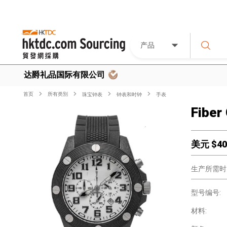
产品
达爵礼品国际有限公司
首页
所有类別
珠宝钟表
钟表和时钟
手表
Fiber
美元 $
40
生产所需时
型号编号:
材料: