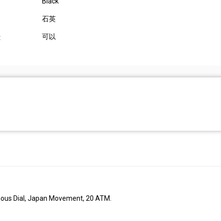
Black
石英
可以
:
nous Dial, Japan Movement, 20 ATM.