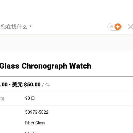
AI
 Glass Chronograph Watch
.00
-
美元 $
50.00
/
件
90 日
间:
5097G-5022
Fiber Glass