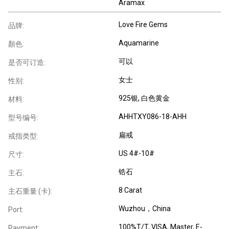
Aramax
Love Fire Gems
品牌:
Aquamarine
顏色:
可以
是否可订造:
女士
性别:
925银
, 白色黄金
材料:
AHHTXY086-18-AHH
型号编号:
扁戒
戒指类型:
US 4#-10#
尺寸:
锆石
主石:
8 Carat
主石重量 (卡):
Wuzhou，China
Port:
100%T/T, VISA, Master, E-
Payment: