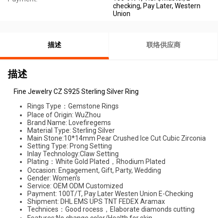
checking, Pay Later, Western
Union
描述
联络供应商
描述
Fine Jewelry CZ S925 Sterling Silver Ring
Rings Type：Gemstone Rings
Place of Origin: WuZhou
Brand Name: Lovefiregems
Material Type: Sterling Silver
Main Stone:10*14mm Pear Crushed Ice Cut Cubic Zirconia
Setting Type: Prong Setting
Inlay Technology:Claw Setting
Plating：White Gold Plated，Rhodium Plated
Occasion: Engagement, Gift, Party, Wedding
Gender: Women's
Service: OEM ODM Customized
Payment: 100T/T, Pay Later Westen Union E-Checking
Shipment: DHL EMS UPS TNT FEDEX Aramax
Technices：Good rocess，Elaborate diamonds cutting
Features:No change color/Health for skin