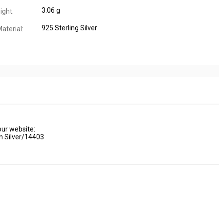
3.06 g
ight:
925 Sterling Silver
aterial:
our website:
n Silver/14403