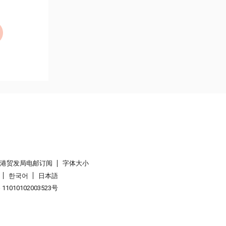
香港贸发局电邮订阅
字体大小
한국어
日本語
1010102003523号