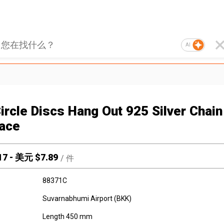
AI
Circle Discs Hang Out 925 Silver Chain
ace
17
-
美元 $
7.89
/
件
88371C
Suvarnabhumi Airport (BKK)
Length 450 mm