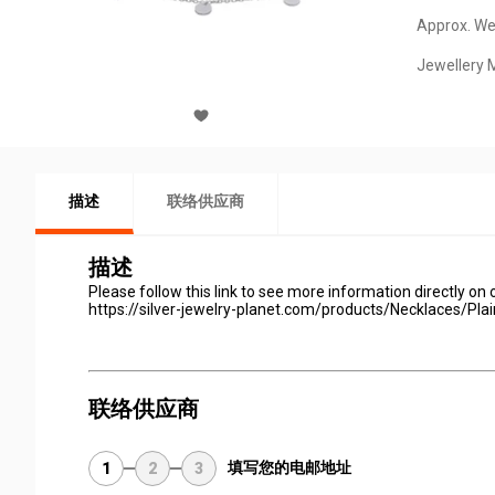
Approx. We
Jewellery M
描述
联络供应商
描述
Please follow this link to see more information directly on 
https://silver-jewelry-planet.com/products/Necklaces/Plai
联络供应商
填写您的电邮地址
1
2
3