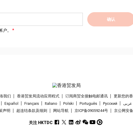
确认
帐户。
络我们
香港贸发局流动应用程式
订阅商贸全接触电邮通讯
更新您的
Español
Français
Italiano
Polski
Português
Pусский
عربى
策声明
超连结条款及细则
网站导航
京ICP备09059244号
京公网安备 1
关注 HKTDC