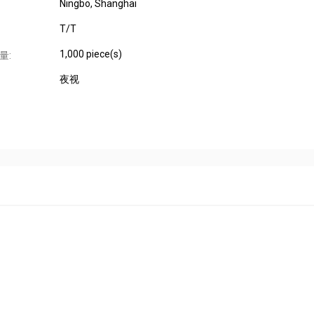
Ningbo, Shanghai
T/T
1,000 piece(s)
量:
夜视