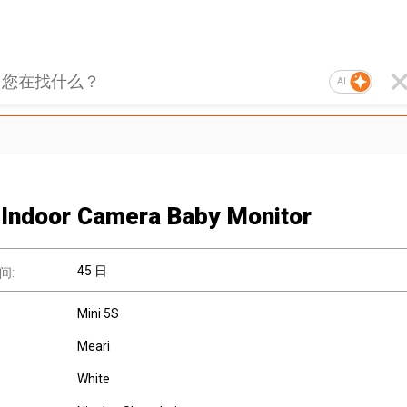
AI
 Indoor Camera Baby Monitor
45 日
间:
Mini 5S
Meari
White