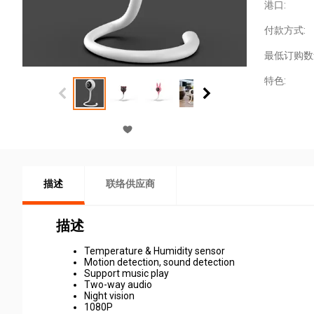
港口:
付款方式:
最低订购数
特色:
描述
联络供应商
描述
Temperature & Humidity sensor
Motion detection, sound detection
Support music play
Two-way audio
Night vision
1080P