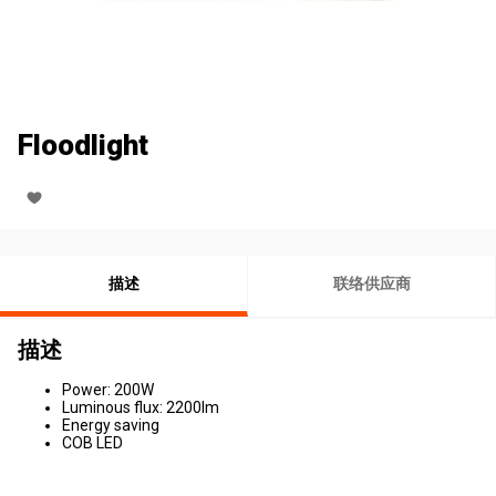
Floodlight
描述
联络供应商
描述
Power: 200W
Luminous flux: 2200lm
Energy saving
COB LED