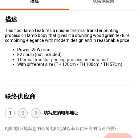
描述
联络供应商
描述
This floor lamp features a unique thermal transfer printing
process on lamp body that gives it a stunning wood grain texture,
combining elegance with modern design and in reasonable price.
Power: 25W max.
E27 bulb (not included).
Thermal transfer printing process on lamp bod
With different size (TH 120cm / TH 100cm / TH 57cm)
联络供应商
填写您的电邮地址
1
2
3
电邮地址
(填写您的公司电邮地址以获取供应商的迅速回覆)