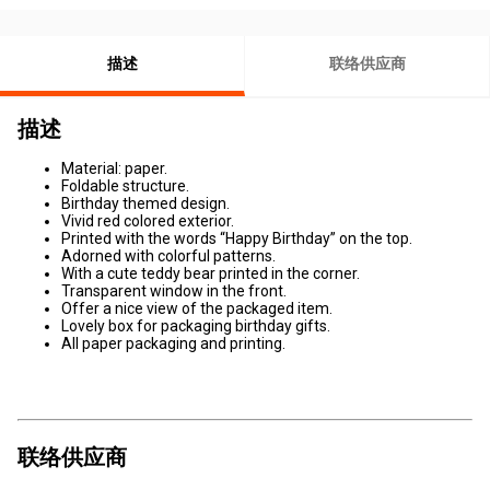
描述
联络供应商
描述
Material: paper.
Foldable structure.
Birthday themed design.
Vivid red colored exterior.
Printed with the words “Happy Birthday” on the top.
Adorned with colorful patterns.
With a cute teddy bear printed in the corner.
Transparent window in the front.
Offer a nice view of the packaged item.
Lovely box for packaging birthday gifts.
All paper packaging and printing.
联络供应商