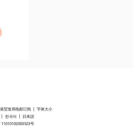
香港贸发局电邮订阅
字体大小
한국어
日本語
1010102003523号