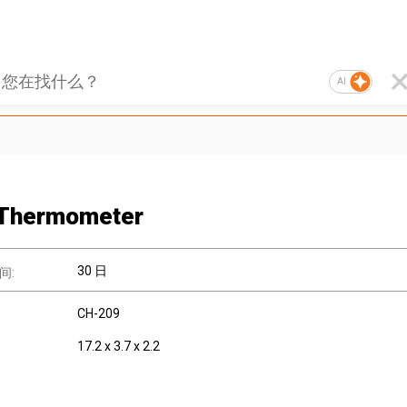
AI
 Thermometer
30 日
间:
CH-209
17.2 x 3.7 x 2.2