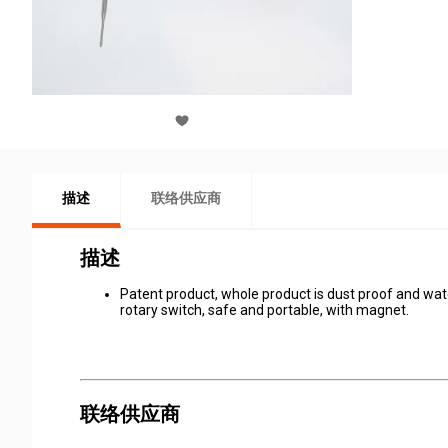
描述
联络供应商
描述
Patent product, whole product is dust proof and w
rotary switch, safe and portable, with magnet.
联络供应商