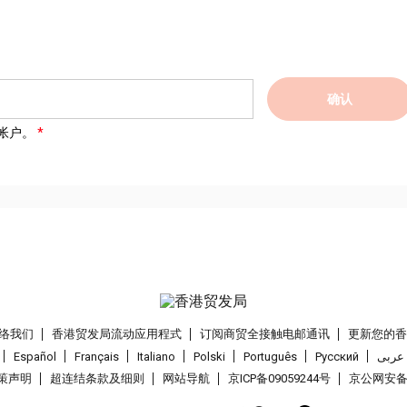
确认
帐户。
络我们
香港贸发局流动应用程式
订阅商贸全接触电邮通讯
更新您的
Español
Français
Italiano
Polski
Português
Pусский
عربى
策声明
超连结条款及细则
网站导航
京ICP备09059244号
京公网安备 1