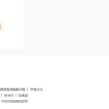
香港贸发局电邮订阅
字体大小
한국어
日本語
1010102003523号