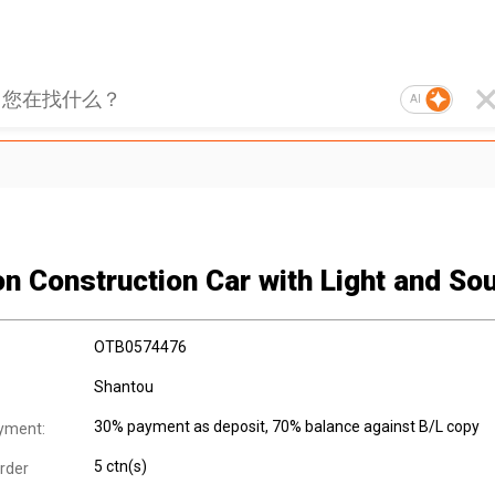
AI
ion Construction Car with Light and So
OTB0574476
Shantou
30% payment as deposit, 70% balance against B/L copy
yment:
5 ctn(s)
rder