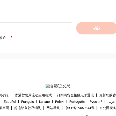
确认
帐户。
络我们
香港贸发局流动应用程式
订阅商贸全接触电邮通讯
更新您的
Español
Français
Italiano
Polski
Português
Pусский
عربى
策声明
超连结条款及细则
网站导航
京ICP备09059244号
京公网安备 1