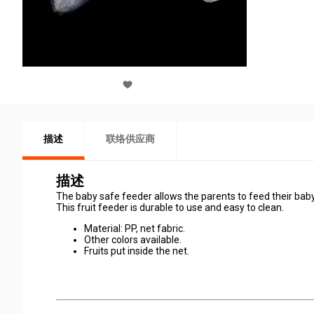
描述
联络供应商
描述
The baby safe feeder allows the parents to feed their baby 
This fruit feeder is durable to use and easy to clean.
Material: PP, net fabric.
Other colors available.
Fruits put inside the net.