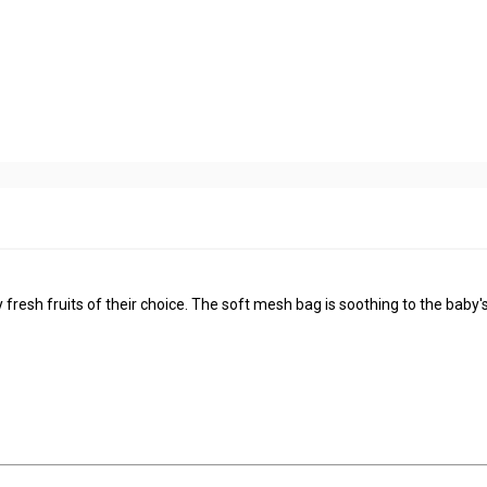
fresh fruits of their choice. The soft mesh bag is soothing to the baby