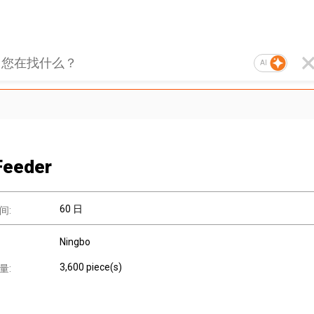
AI
 Feeder
60 日
间:
Ningbo
3,600 piece(s)
量: