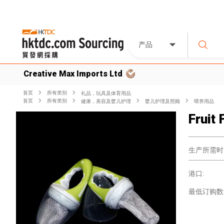
产品
Creative Max Imports Ltd
首页
所有类別
礼品，玩具及体育用品
首页
所有类別
健康，美容及婴儿护理
婴儿护理及照顾
喂养用品
Fruit
生产所需时
港口:
最低订购数