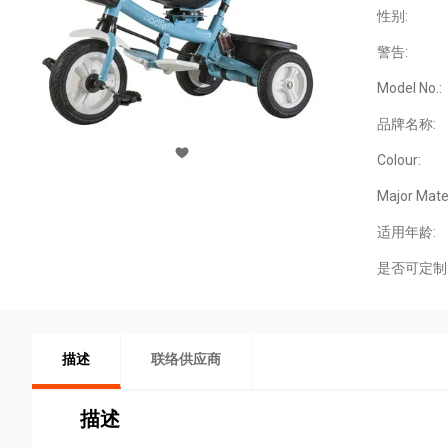
性别:
警告:
Model No.:
品牌名称:
Colour:
Major Mater
适用年龄:
是否可定制
描述
联络供应商
描述