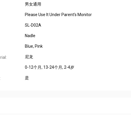
男女通用
Please Use It Under Parent's Monitor
SL-D02A
Nadle
Blue, Pink
尼龙
ial:
0-12个月, 13-24个月, 2-4岁
是
: