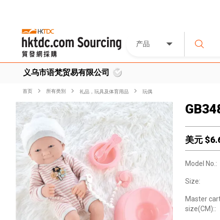
产品
义乌市语梵贸易有限公司
首页
所有类別
礼品，玩具及体育用品
玩偶
GB348
美元 $
6.
Model No.:
Size:
Master car
size(CM)::