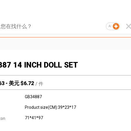
AI
87 14 INCH DOLL SET
63
-
美元 $
6.72
/
件
GB34887
Product size(CM):39*23*17
71*41*97
ton