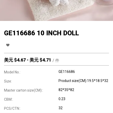
GE116686 10 INCH DOLL
美元 $
4.67
-
美元 $
4.71
/
件
GE116686
Model No.:
Product size(CM):19.5*18.5*32
Size:
82*35*82
Master carton size(CM)::
0.23
CBM::
32
PCS/CTN::