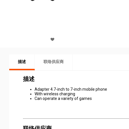
描述
联络供应商
描述
Adapter 4.7-inch to 7-inch mobile phone
With wireless charging
Can operate a variety of games
联络供应商