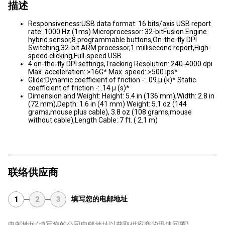
描述
Responsiveness:USB data format: 16 bits/axis USB report
rate: 1000 Hz (1ms) Microprocessor: 32-bitFusion Engine
hybrid sensor,8 programmable buttons,On-the-fly DPI
Switching,32-bit ARM processor,1 millisecond report,High-
speed clicking,Full-speed USB
4 on-the-fly DPI settings,Tracking Resolution: 240-4000 dpi
Max. acceleration: >16G* Max. speed: >500 ips*
Glide:Dynamic coefficient of friction -: .09 µ (k)* Static
coefficient of friction -: .14 µ (s)*
Dimension and Weight: Height: 5.4 in (136 mm),Width: 2.8 in
(72 mm),Depth: 1.6 in (41 mm) Weight: 5.1 oz (144
grams,mouse plus cable), 3.8 oz (108 grams,mouse
without cable),Length Cable: 7 ft. ( 2.1 m)
联络供应商
填写您的电邮地址
1
2
3
电邮地址
(填写您的公司电邮地址以获取供应商的迅速回覆)