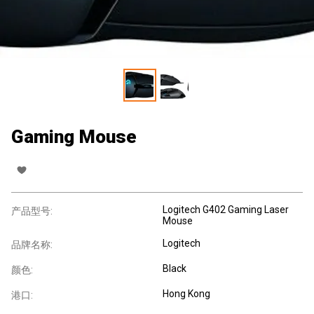
Gaming Mouse
Logitech G402 Gaming Laser
产品型号:
Mouse
Logitech
品牌名称:
Black
颜色:
Hong Kong
港口: