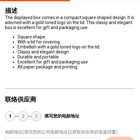
描述
The displayed box comes in a compact square shaped design. It is
adorned with a gold toned logo on the lid. This classy and elegant
box is excellent for gift and packaging use.
Square shape.
With a lid for covering.
Embellish with a gold toned logo on the lid.
Classy and elegant design.
Durable and portable.
Excellent for gift and packaging use.
All paper package and printing.
联络供应商
填写您的电邮地址
1
2
3
电邮地址
(填写您的公司电邮地址以获取供应商的迅速回覆)