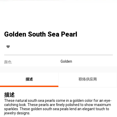
Golden South Sea Pearl
Golden
颜色:
描述
联络供应商
描述
These natural south sea pearls come in a golden color for an eye-
catching look. These pearls are finely polished to show maximum
sparkles. These golden south sea peals lend an elegant touch to
jewelry designs.