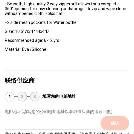
+Smooth, high quality 2 way zipperpull allows for a complete
360°opening for easy cleaning andstorage. Unzip and wipe clean
withdampened cloth. Folds flat.
+2 side mesh pockets for Water bottle
Size: 10.5”Wx 14”Hx4”D
Recommended age: 6-12 yrs
Material: Eva /Silicone
联络供应商
填写您的电邮地址
1
2
3
电邮地址
(填写您的公司电邮地址以获取供应商的迅速回覆)
确认