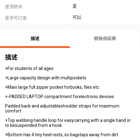
是
是否防水:
可以
是否可订造:
描述
联络供应商
描述
+For students of all ages
+Large capacity design with multipockets
+Main large full zipper pocket forbooks, files etc
+-PADDED LAPTOP compartment forelectronic devices
Padded back and adjustableshoulder straps for maximum
comfort
+Top webbing handle loop for easycarrying with a single hand or
to besuspended from a hook
+Bottom has 4 tiny heel rests, so bagstays away from dirt