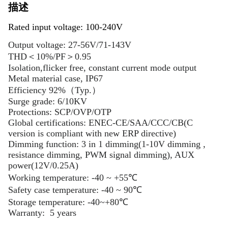
描述
Rated input voltage: 100-240V
Output voltage: 27-56V/71-143V
THD＜10%/PF＞0.95
Isolation,flicker free, constant current mode output
Metal material case, IP67
Efficiency 92%（Typ.）
Surge grade: 6/10KV
Protections: SCP/OVP/OTP
Global certifications: ENEC-CE/SAA/CCC/CB(C
version is compliant with new ERP directive)
Dimming function: 3 in 1 dimming(1-10V dimming ,
resistance dimming, PWM signal dimming), AUX
power(12V/0.25A)
Working temperature: -40 ~ +55℃
Safety case temperature: -40 ~ 90℃
Storage temperature: -40~+80℃
Warranty: 5 years