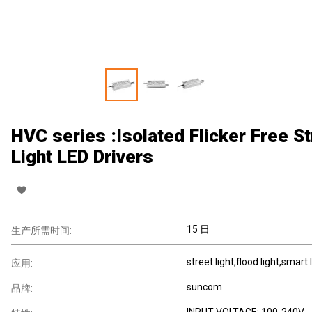
HVC series :Isolated Flicker Free St
Light LED Drivers
15 日
生产所需时间:
street light,flood light,smart 
应用:
suncom
品牌:
INPUT VOLTAGE: 100-240V