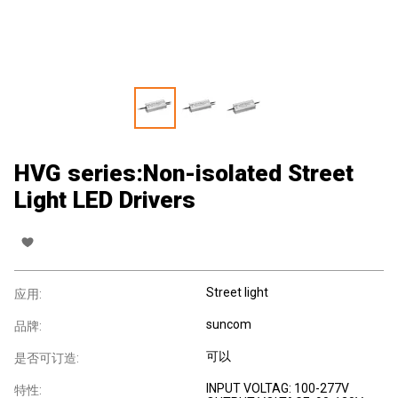
HVG series:Non-isolated Street
Light LED Drivers
Street light
应用:
suncom
品牌:
可以
是否可订造:
INPUT VOLTAG: 100-277V
特性: