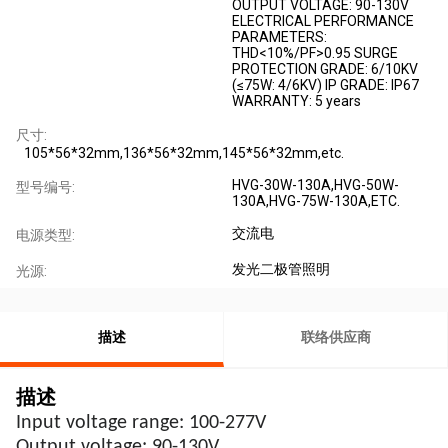
OUTPUT VOLTAGE: 90-130V
ELECTRICAL PERFORMANCE
PARAMETERS:
THD<10%/PF>0.95 SURGE
PROTECTION GRADE: 6/10KV
(≤75W: 4/6KV) IP GRADE: IP67
WARRANTY: 5 years
尺寸:
105*56*32mm,136*56*32mm,145*56*32mm,etc.
HVG-30W-130A,HVG-50W-
型号编号:
130A,HVG-75W-130A,ETC.
交流电
电源类型:
发光二极管照明
光源:
描述
联络供应商
描述
Input voltage range: 100-277V
Output voltage: 90-130V