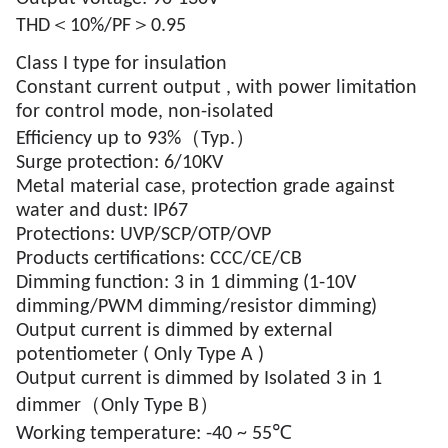
THD＜10%/PF＞0.95
Class I type for insulation
Constant current output , with power limitation
for control mode, non-isolated
Efficiency up to 93%（Typ.）
Surge protection: 6/10KV
Metal material case, protection grade against
water and dust: IP67
Protections: UVP/SCP/OTP/OVP
Products certifications: CCC/CE/CB
Dimming function: 3 in 1 dimming (1-10V
dimming/PWM dimming/resistor dimming)
Output current is dimmed by external
potentiometer ( Only Type A )
Output current is dimmed by Isolated 3 in 1
dimmer（Only Type B）
Working temperature: -40 ~ 55℃