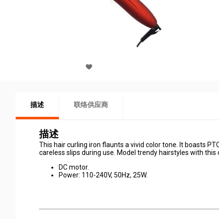
描述
联络供应商
描述
This hair curling iron flaunts a vivid color tone. It boasts
careless slips during use. Model trendy hairstyles with this
DC motor.
Power: 110-240V, 50Hz, 25W.