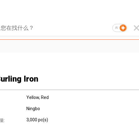
AI
urling Iron
Yellow, Red
Ningbo
3,000 pc(s)
量: