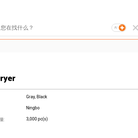
AI
Dryer
Gray, Black
Ningbo
3,000 pc(s)
量: