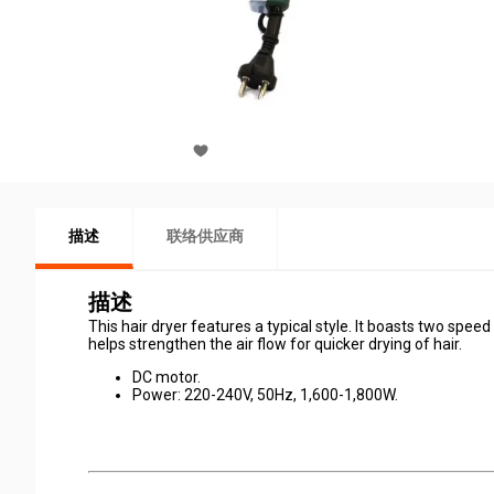
描述
联络供应商
描述
This hair dryer features a typical style. It boasts two spee
helps strengthen the air flow for quicker drying of hair.
DC motor.
Power: 220-240V, 50Hz, 1,600-1,800W.