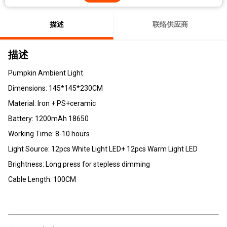
描述
联络供应商
描述
Pumpkin Ambient Light
Dimensions: 145*145*230CM
Material: Iron + PS+ceramic
Battery: 1200mAh 18650
Working Time: 8-10 hours
Light Source: 12pcs White Light LED+ 12pcs Warm Light LED
Brightness: Long press for stepless dimming
Cable Length: 100CM