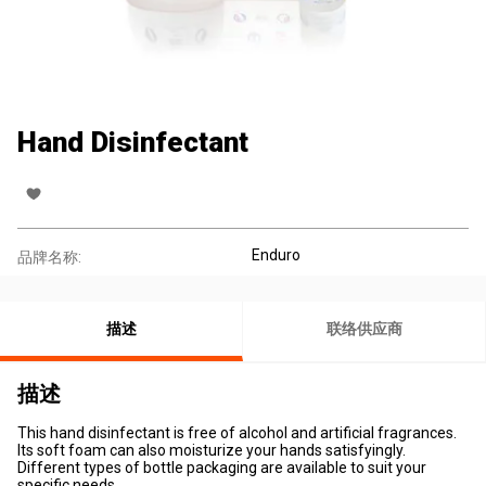
Hand Disinfectant
Enduro
品牌名称:
描述
联络供应商
描述
This hand disinfectant is free of alcohol and artificial fragrances.
Its soft foam can also moisturize your hands satisfyingly.
Different types of bottle packaging are available to suit your
specific needs.