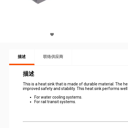
描述
联络供应商
描述
This is a heat sink that is made of durable material. The he
improved safety and stability. This heat sink performs we
For water cooling systems.
For rail transit systems.