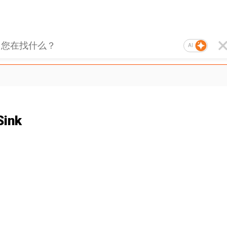
AI
Sink