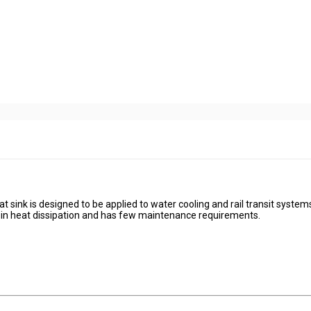
at sink is designed to be applied to water cooling and rail transit system
ll in heat dissipation and has few maintenance requirements.