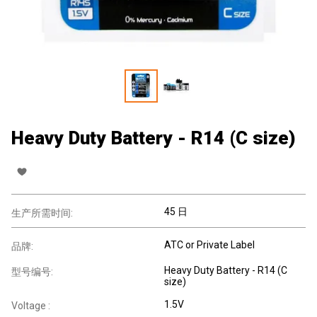
Heavy Duty Battery - R14 (C size)
45 日
生产所需时间:
ATC or Private Label
品牌:
Heavy Duty Battery - R14 (C
型号编号:
size)
1.5V
Voltage :