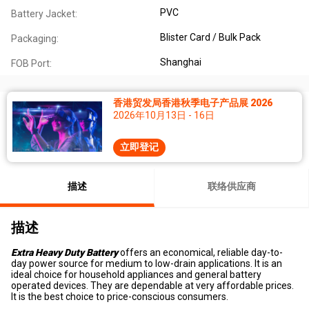
PVC
Battery Jacket:
Blister Card / Bulk Pack
Packaging:
Shanghai
FOB Port:
香港贸发局香港秋季电子产品展 2026
2026年10月13日 - 16日
立即登记
描述
联络供应商
描述
Extra Heavy Duty
Battery
offers an economical, reliable day-to-
day power source for medium to low-drain applications. It is an
ideal choice for household appliances and general battery
operated devices. They are dependable at very affordable prices.
It is the best choice to price-conscious consumers.