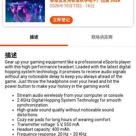
香港贸发局香港秋季电子产品展 2026
2026年10月13日 - 16日
立即登记
描述
联络供应商
描述
Gear up your gaming equipment like a professional eSports player
with this high-performance headset. Loaded with the latest digital
hopping system technology, it promises to receive audio signals
without any noticeable delay to keep you always ahead of the
game. Just throw the headphone over your head and hit the
power button to make your history in the gaming world.
Stream audio wirelessly from your computer or console.
2.4GHz Digital Hopping System Technology for smooth
synchronization.
High-grade sound quality without noticeable sound
distortions.
Cozy ear pads for long hours of wearing comfort.
Transmitter voltage: 5 V, 550 mA.
Headset capacity: 400 mAh.
Frequency response: 20 Hz – 20 KHz.