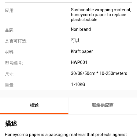
Sustainable wrapping material,
应用:
honeycomb paper to replace
plastic bubble.
Non brand
品牌:
可以
是否可订造:
Kraft paper
材料:
HWP001
型号编号:
30/38/50cm * 10-250meters
尺寸:
1-10KG
重量:
描述
联络供应商
描述
Honeycomb paper is a packaging material that protects against