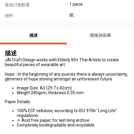
1 piece
最低订购数量:
紙
物料:
描述
联络供应商
描述
JAI Craft Design works with Elderly 60+ Thai Artists to create
beautiful pieces of wearable art.
Hope - In the beginning of any journey there is always uncertainty,
glimmers of hope shining amongst an unforeseen future.
Image Size A3 (29.7 x 42cm)
Weight 240gsm, thickness 0.35 mm.
Paper Details:
100% ECF cellulose, according to ISO 9706 "Long Life"
regulations.
♾ Acid free paper, for last long archive.
Completely biodegradable and recyclable.