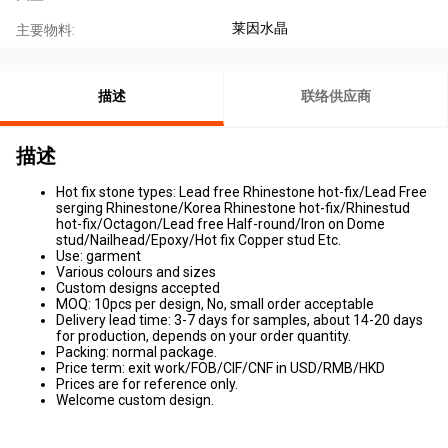
莱因水晶
主要物料:
描述
联络供应商
描述
Hot fix stone types: Lead free Rhinestone hot-fix/Lead Free
serging Rhinestone/Korea Rhinestone hot-fix/Rhinestud
hot-fix/Octagon/Lead free Half-round/Iron on Dome
stud/Nailhead/Epoxy/Hot fix Copper stud Etc.
Use: garment
Various colours and sizes
Custom designs accepted
MOQ: 10pcs per design, No, small order acceptable
Delivery lead time: 3-7 days for samples, about 14-20 days
for production, depends on your order quantity.
Packing: normal package.
Price term: exit work/FOB/CIF/CNF in USD/RMB/HKD
Prices are for reference only.
Welcome custom design.