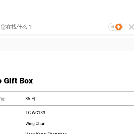
AI
 Gift Box
35 日
间:
TG WC133
Wing Chun