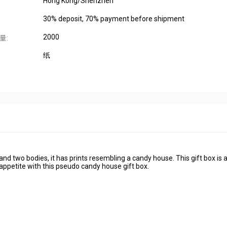
Hong Kong/Shenzhen
30% deposit, 70% payment before shipment
2000
量:
纸
nd two bodies, it has prints resembling a candy house. This gift box is 
 appetite with this pseudo candy house gift box.