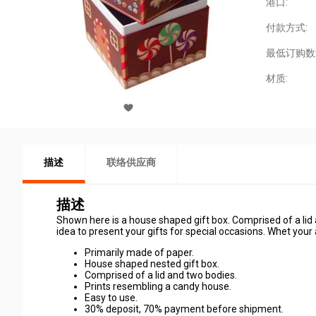
港口:
付款方式:
最低订购数
材质:
描述
联络供应商
描述
Shown here is a house shaped gift box. Comprised of a lid a
idea to present your gifts for special occasions. Whet your
Primarily made of paper.
House shaped nested gift box.
Comprised of a lid and two bodies.
Prints resembling a candy house.
Easy to use.
30% deposit, 70% payment before shipment.