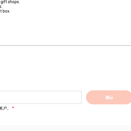
gift shops.
s.
t box.
确认
帐户。