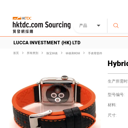
产品
LUCCA INVESTMENT (HK) LTD
首页
所有类別
珠宝钟表
钟表和时钟
手表零部件
Hybri
生产所需时
型号编号:
材料:
尺寸: