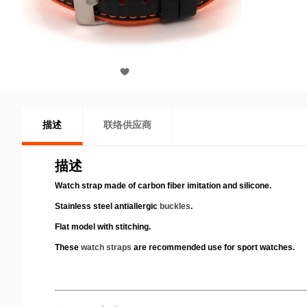
描述
联络供应商
描述
Watch strap
made of carbon fiber imitation and silicone.
Stainless steel antiallergic
buckles
.
Flat model with stitching.
These
watch straps
are recommended use for sport watches.