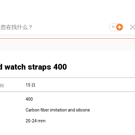
AI
d watch straps 400
15 日
间:
400
Carbon fiber imitation and silicone
20-24 mm