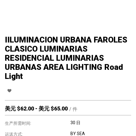
IILUMINACION URBANA FAROLES
CLASICO LUMINARIAS
RESIDENCIAL LUMINARIAS
URBANAS AREA LIGHTING Road
Light
美元 $
62.00
-
美元 $
65.00
/
件
30 日
生产所需时间:
BY SEA
运送方式: