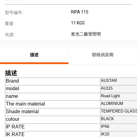
RIPA 115
型号编号:
11 KGS
重量:
发光二极管照明
光源:
描述
联络供应商
描述
Brand
AUSTAR
model
AU115
name
Road Light
The main material
ALUMINIUM
Shade material
TEMPERED GLAS
colour
BLACK
IP RATE
IP66
IK RATE
IK10