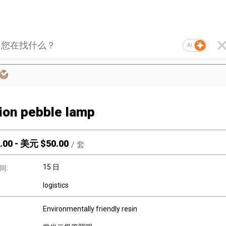
AI
tion pebble lamp
.00
-
美元 $
50.00
/
套
15 日
间:
logistics
Environmentally friendly resin