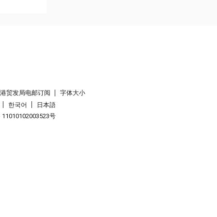
香港贸发局电邮订阅
字体大小
한국어
日本語
1010102003523号