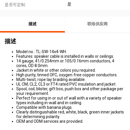
是
是否可定制:
描述
联络供应商
描述
Model no.: TL-SW-14x4-WH.
Features: speaker cable is installed in walls or ceilings.
14 gauge, 41/0.254mm or 105/0.16mm conductors, 4
cores, OD 8.0mm.
Jacket in white or other colors you required.
High purity, tinned OFC, oxygen-free copper conductors.
Multi-twist, rope lay braiding available.
UL CM, CL2, CL3 or FT4 rated PVC insulation and jacket .
Spool, coil, blister, gift box, push box and other package per
your requirement.
Perfect for using in or out of wall with a variety of speaker
types including in-wall and in-ceiling.
Compatible with banana plugs.
Clearly distinguishable red, white, black, green inner jackets
for determining polarity.
OEM and ODM services are provided.