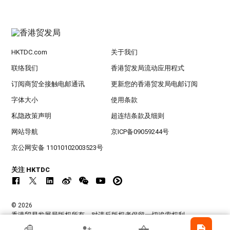
HKTDC.com
关于我们
联络我们
香港贸发局流动应用程式
订阅商贸全接触电邮通讯
更新您的香港贸发局电邮订阅
字体大小
使用条款
私隐政策声明
超连结条款及细则
网站导航
京ICP备09059244号
京公网安备 11010102003523号
关注 HKTDC
© 2026
香港贸易发展局版权所有，对违反版权者保留一切追索权利 。