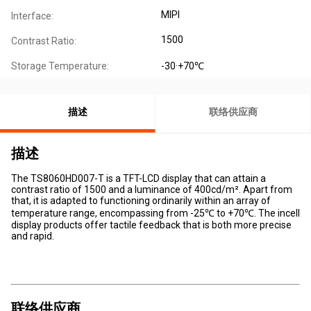
MIPI
Interface:
1500
Contrast Ratio:
Storage Temperature:
-30·+70℃
描述
联络供应商
描述
The TS8060HD007-T is a TFT-LCD display that can attain a
contrast ratio of 1500 and a luminance of 400cd/m². Apart from
that, it is adapted to functioning ordinarily within an array of
temperature range, encompassing from -25℃ to +70℃. The incell
display products offer tactile feedback that is both more precise
and rapid.
联络供应商