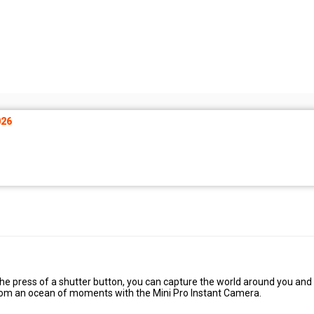
26
e press of a shutter button, you can capture the world around you and
s from an ocean of moments with the Mini Pro Instant Camera.