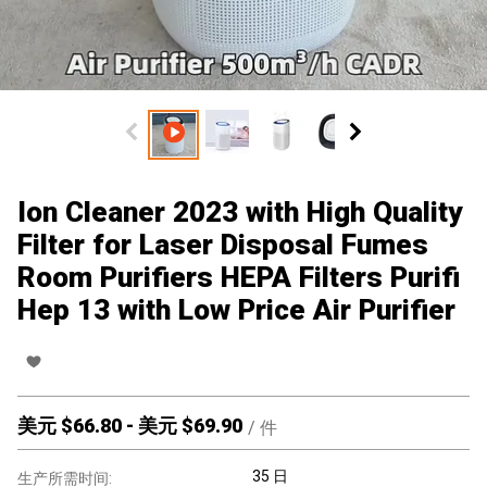
Ion Cleaner 2023 with High Quality
Filter for Laser Disposal Fumes
Room Purifiers HEPA Filters Purifi
Hep 13 with Low Price Air Purifier
美元 $
66.80
-
美元 $
69.90
/
件
35 日
生产所需时间: