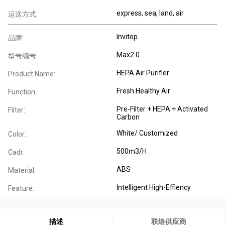
express, sea, land, air
运送方式:
Invitop
品牌:
Max2.0
型号编号:
HEPA Air Purifier
Product Name:
Fresh Healthy Air
Function:
Pre-Filter + HEPA + Activated
Filter:
Carbon
White/ Customized
Color:
500m3/H
Cadr:
ABS
Material:
Intelligent High-Effiency
Feature:
描述
联络供应商