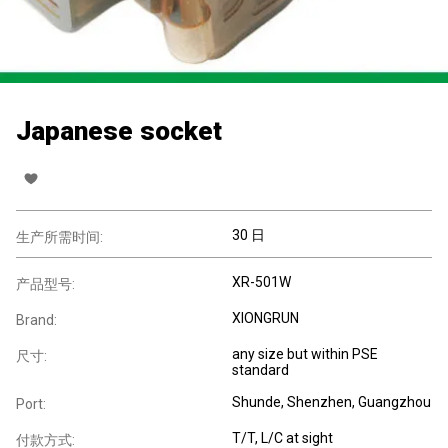
Japanese socket
30 日
生产所需时间:
XR-501W
产品型号:
XIONGRUN
Brand:
any size but within PSE
尺寸:
standard
Shunde, Shenzhen, Guangzhou
Port:
T/T, L/C at sight
付款方式: