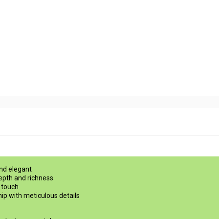
d elegant
th and richness
 touch
with meticulous details