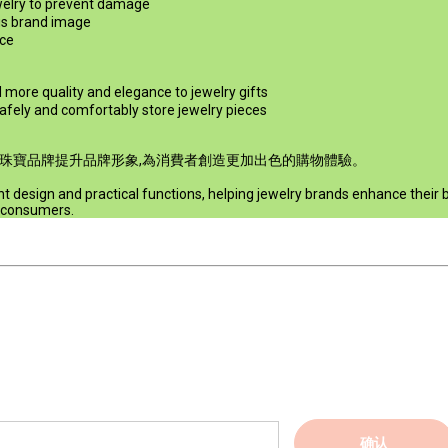
lry to prevent damage
 brand image
ce
uality and elegance to jewelry gifts
nd comfortably store jewelry pieces
珠寶品牌提升品牌形象,為消費者創造更加出色的購物體驗。
 design and practical functions, helping jewelry brands enhance their b
r consumers.
确认