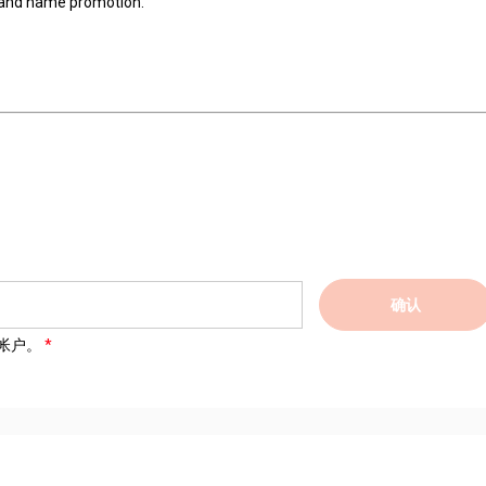
brand name promotion.
确认
帐户。