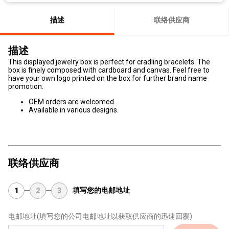
描述
联络供应商
描述
This displayed jewelry box is perfect for cradling bracelets. The
box is finely composed with cardboard and canvas. Feel free to
have your own logo printed on the box for further brand name
promotion.
OEM orders are welcomed.
Available in various designs.
联络供应商
填写您的电邮地址
1
2
3
电邮地址
(填写您的公司电邮地址以获取供应商的迅速回覆)