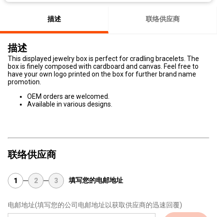
描述
联络供应商
描述
This displayed jewelry box is perfect for cradling bracelets. The
box is finely composed with cardboard and canvas. Feel free to
have your own logo printed on the box for further brand name
promotion.
OEM orders are welcomed.
Available in various designs.
联络供应商
填写您的电邮地址
1
2
3
电邮地址
(填写您的公司电邮地址以获取供应商的迅速回覆)