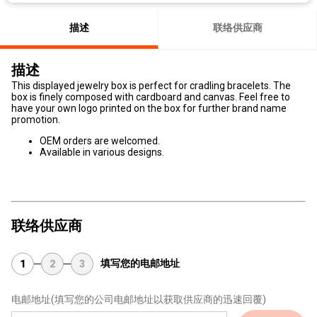
描述
联络供应商
描述
This displayed jewelry box is perfect for cradling bracelets. The
box is finely composed with cardboard and canvas. Feel free to
have your own logo printed on the box for further brand name
promotion.
OEM orders are welcomed.
Available in various designs.
联络供应商
填写您的电邮地址
1
2
3
电邮地址
(填写您的公司电邮地址以获取供应商的迅速回覆)