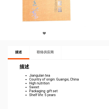
描述
联络供应商
描述
Jiangulan tea
Country of origin: Guangxi, China
High nutrition
Sweet
Packaging: gift set
Shelf life: 5 years