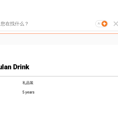
AI
ulan Drink
礼品装
5 years