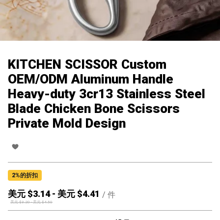
KITCHEN SCISSOR Custom
OEM/ODM Aluminum Handle
Heavy-duty 3cr13 Stainless Steel
Blade Chicken Bone Scissors
Private Mold Design
2
%的折扣
美元 $
3.14
-
美元 $
4.41
/
件
美元 $
3.20
-
美元 $
4.50