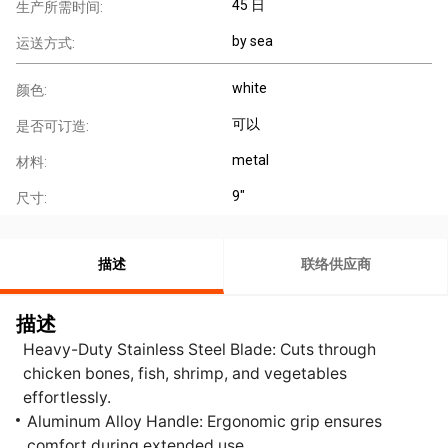
45 日
生产所需时间:
by sea
运送方式:
white
颜色:
可以
是否可订造:
metal
材料:
9"
尺寸:
描述
联络供应商
描述
Heavy-Duty Stainless Steel Blade: Cuts through
chicken bones, fish, shrimp, and vegetables
effortlessly.
Aluminum Alloy Handle: Ergonomic grip ensures
comfort during extended use.