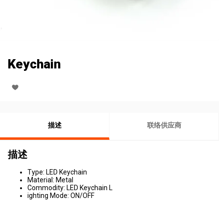
Keychain
描述
联络供应商
描述
Type: LED Keychain
Material: Metal
Commodity: LED Keychain L
ighting Mode: ON/OFF