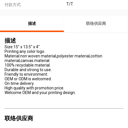
T/T
付款方式:
描述
联络供应商
描述
Size:15" x 13.5" x 4".
Printing:any color logo.
Material:non woven material,polyester material,cotton
material,canvas material
100% recyclable material.
Durable and strong to use.
Friendly to environment.
OEM or ODM is welcomed.
On time delivery.
High quality with promotion price.
Welcome OEM and your printing design.
联络供应商