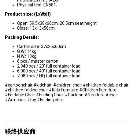
Phthalates (7P). AZO.
Physical test: EN581.
Product size: (LxWxH)
Open: 59.5x38x60cm; 26.5cm seat height.
Close: 13x13x58cm.
Packing Details:
Carton size: 37x26x60cm
G.W.: 14kg
N.W.: 13kg
6 pcs / master carton
2,940 pcs / 20' full container load
6,000 pcs / 40' full container load
7,080 pcs / HQ full container load
#cartoonchair #kidchair #children chair #children foldable chair
#children folding chair #Kids Furniture #Children Furniture
#Foldable Chair #Folding Chair #Cartoon #furniture #chair
#Armchair #toy #Folding chair
联络供应商