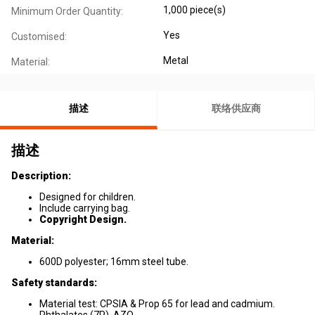
1,000 piece(s)
Minimum Order Quantity:
Yes
Customised:
Metal
Material:
描述
联络供应商
描述
Description:
Designed for children.
Include carrying bag.
Copyright Design.
Material:
600D polyester; 16mm steel tube.
Safety standards:
Material test: CPSIA & Prop 65 for lead and cadmium.