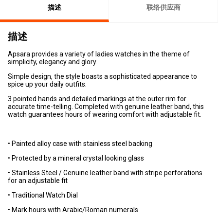
描述
联络供应商
描述
Apsara provides a variety of ladies watches in the theme of
simplicity, elegancy and glory.
Simple design, the style boasts a sophisticated appearance to
spice up your daily outfits.
3 pointed hands and detailed markings at the outer rim for
accurate time-telling. Completed with genuine leather band, this
watch guarantees hours of wearing comfort with adjustable fit.
• Painted alloy case with stainless steel backing
• Protected by a mineral crystal looking glass
• Stainless Steel / Genuine leather band with stripe perforations
for an adjustable fit
• Traditional Watch Dial
• Mark hours with Arabic/Roman numerals